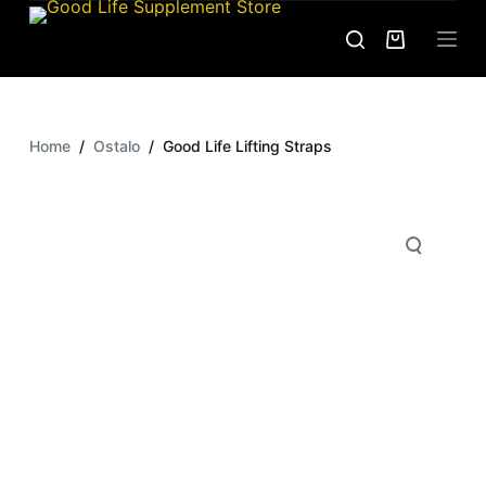
S
k
i
p
t
Home
/
Ostalo
/
Good Life Lifting Straps
o
c
o
n
t
e
n
t