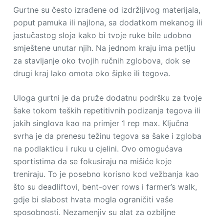
Gurtne su često izrađene od izdržljivog materijala,
poput pamuka ili najlona, sa dodatkom mekanog ili
jastučastog sloja kako bi tvoje ruke bile udobno
smještene unutar njih. Na jednom kraju ima petlju
za stavljanje oko tvojih ručnih zglobova, dok se
drugi kraj lako omota oko šipke ili tegova.
Uloga gurtni je da pruže dodatnu podršku za tvoje
šake tokom teških repetitivnih podizanja tegova ili
jakih singlova kao na primjer 1 rep max. Ključna
svrha je da prenesu težinu tegova sa šake i zgloba
na podlakticu i ruku u cjelini. Ovo omogućava
sportistima da se fokusiraju na mišiće koje
treniraju. To je posebno korisno kod vežbanja kao
što su deadliftovi, bent-over rows i farmer’s walk,
gdje bi slabost hvata mogla ograničiti vaše
sposobnosti. Nezamenjiv su alat za ozbiljne