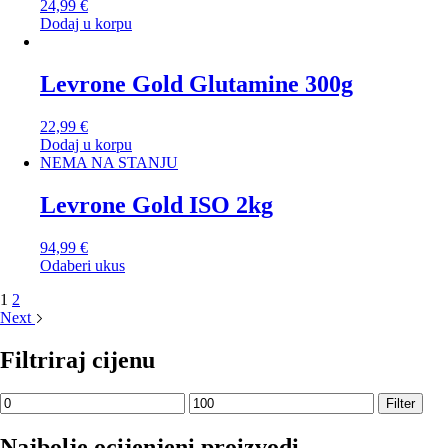
24,99
€
Dodaj u korpu
Levrone Gold Glutamine 300g
22,99
€
Dodaj u korpu
NEMA NA STANJU
Levrone Gold ISO 2kg
94,99
€
Odaberi ukus
1
2
Next
Filtriraj cijenu
Minimalna
Maksimalna
Filter
cijena
cijena
Najbolje ocijenjeni proizvodi