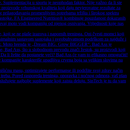
e. Suplementacija u sportu je neophodan faktor. Nije važno da li ste
e proizvode vrhunskog kvaliteta koji daju nevjerovatne rezultate za
og prilagođavanja promenljivim potrebama tržišta i širokog spektra
vne sastojke. FA Engineered Nutrition® kombinuje pouzdanost dokazanih
 ovaj moto vodi kompaniju od njenog osnivanja. Vrijednosti koje nas
oji se ne plaše izazova i napornih treninga. Oni čvrsti momci koji
maksimalnim sastavom sastojaka i sveobuhvatnom podrškom za najduže i
učnost. Moto brenda je „Dream BIG. Grow BIGGER“. Bad Ass je
še, Bad Ass, što u slobodnom prevodu znači žestok, su proizvodi koji
 Da li želite da postanete veći? Bad Ass će vam to efikasno omogućiti!
 kompanije karakteriše upadljiva crvena boja sa velikim slovima na
mišićnu masu, optimizujete performanse ili podržite svoj zdrav način
o treba. Pored rasporeda treninga, oporavka i noćnog odmora, vaš plan
služujete najbolje suplemente koji zaista deluju. SinTech je tu da vam