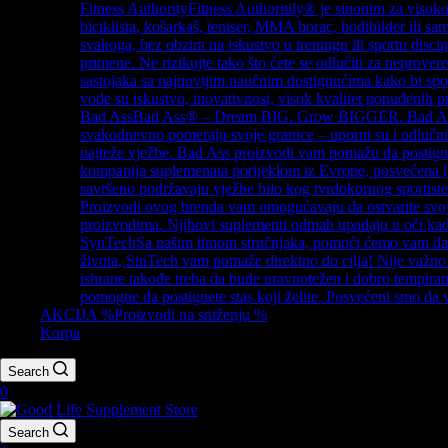
Fitness Authority
Fitness Authoritily® je sinonim za visoko
biciklista, košarkaš, teniser, MMA borac, bodibilder ili s
svakoga, bez obzira na iskustvo u treningu ili sportu disc
primene. Ne rizikujte tako što ćete se odlučiti za neprov
sastojaka sa najnovijim naučnim dostignućima kako bi spo
vode su iskustvo, inovativnost, visok kvalitet ponuđenih pr
Bad Ass
Bad Ass® – Dream BIG. Grow BIGGER. Bad Ass je br
svakodnevno pomeraju svoje granice – uporni su i odlučni
najteže vježbe. Bad Ass proizvodi vam pomažu da postigne
kompanija suplemenata porijeklom iz Evrope, posvećena lj
savršeno podržavaju vježbe bilo kog tvrdokornog sportiste. D
Proizvodi ovog brenda vam omogućavaju da ostvarite svoje
proizvodima. Njihovi suplementi odmah upadaju u oči kad
SynTech
Sa našim timom stručnjaka, pomoći ćemo vam da i
života, SinTech vam pomaže direktno do cilja! Nije važno k
ishrane takođe treba da bude uravnotežen i dobro tempiran.
pomogne da postignete stas koji želite. Posvećeni smo d
AKCIJA %
Proizvodi na sniženju %
Korpa
Search
0
Search