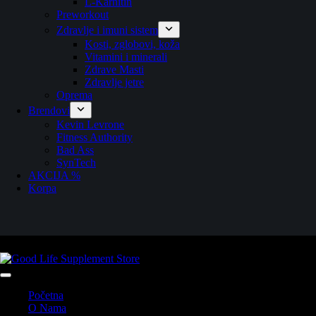
L-Karnitin
Preworkout
Zdravlje i imuni sistem
Kosti, zglobovi, koža
Vitamini i minerali
Zdrave Masti
Zdravlje jetre
Oprema
Brendovi
Kevin Levrone
Fitness Authority
Bad Ass
SynTech
AKCIJA %
Korpa
Početna
O Nama