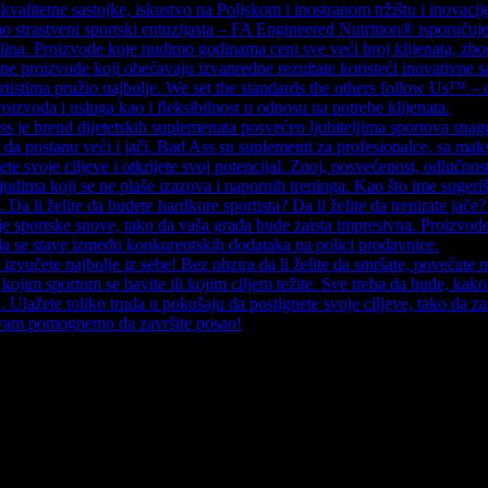
kvalitetne sastojke, iskustvo na Poljskom i inostranom tržištu i inovacij
amo strastveni sportski entuzijasta – FA Engineered Nutrition® isporučuj
iplina. Proizvode koje nudimo godinama ceni sve veći broj klijenata, zb
erene proizvode koji obećavaju izvanredne rezultate koristeći inovati
rtistima pružio najbolje. We set the standards the others follow Us™ –
oizvoda i usluga kao i fleksibilnost u odnosu na potrebe klijenata.
end dijetetskih suplemenata posvećen ljubiteljima sportova snage, k
 da postanu veći i jači. Bad Ass su suplementi za profesionalce, sa 
te svoje ciljeve i otkrijete svoj potencijal. Znoj, posvećenost, odl
udima koji se ne plaše izazova i napornih treninga. Kao što ime sugeri
a li želite da budete hardkore sportista? Da li želite da trenirate jače?
 sportske snove, tako da vaša građa bude zaista impresivna. Proizvode
a se stave između konkurentskih dodataka na polici prodavnice.
zvučete najbolje iz sebe! Bez obzira da li želite da smršate, povećate 
ojim sportom se bavite ili kojim ciljem težite. Sve treba da bude, kak
 Ulažete toliko truda u pokušaju da postignete svoje ciljeve, tako da za
a vam pomognemo da završite posao!