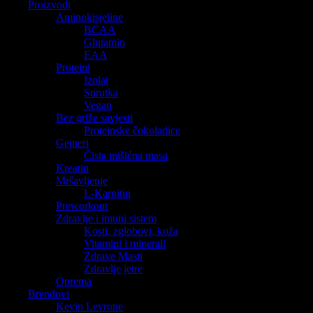
Proizvodi
Aminokisjeline
BCAA
Glutamin
EAA
Proteini
Izolat
Surutka
Vegan
Bez griže savjesti
Proteinske čokoladice
Gejneri
Čista mišićna masa
Kreatin
Mršavljenje
L-Karnitin
Preworkout
Zdravlje i imuni sistem
Kosti, zglobovi, koža
Vitamini i minerali
Zdrave Masti
Zdravlje jetre
Oprema
Brendovi
Kevin Levrone