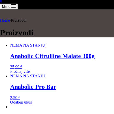
0
Menu
Home
/
Proizvodi
Proizvodi
NEMA NA STANJU
Anabolic Citrulline Malate 300g
35,99
€
Pročitaj više
NEMA NA STANJU
Anabolic Pro Bar
2,50
€
Odaberi ukus