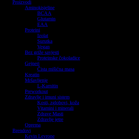
Proizvodi
Aminokisjeline
BCAA
Glutamin
EAA
Proteini
Izolat
Surutka
Vegan
Bez griže savjesti
Proteinske čokoladice
Gejneri
Čista mišićna masa
Kreatin
Mršavljenje
L-Karnitin
Preworkout
Zdravlje i imuni sistem
Kosti, zglobovi, koža
Vitamini i minerali
Zdrave Masti
Zdravlje jetre
Oprema
Brendovi
Kevin Levrone