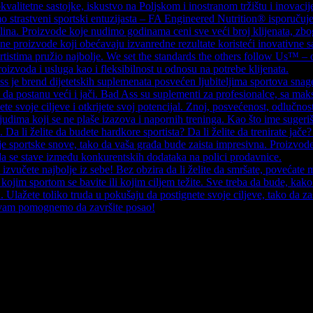
kvalitetne sastojke, iskustvo na Poljskom i inostranom tržištu i inovacij
amo strastveni sportski entuzijasta – FA Engineered Nutrition® isporučuj
iplina. Proizvode koje nudimo godinama ceni sve veći broj klijenata, zb
erene proizvode koji obećavaju izvanredne rezultate koristeći inovati
rtistima pružio najbolje. We set the standards the others follow Us™ –
oizvoda i usluga kao i fleksibilnost u odnosu na potrebe klijenata.
end dijetetskih suplemenata posvećen ljubiteljima sportova snage, k
 da postanu veći i jači. Bad Ass su suplementi za profesionalce, sa 
te svoje ciljeve i otkrijete svoj potencijal. Znoj, posvećenost, odl
udima koji se ne plaše izazova i napornih treninga. Kao što ime sugeri
a li želite da budete hardkore sportista? Da li želite da trenirate jače?
 sportske snove, tako da vaša građa bude zaista impresivna. Proizvode
a se stave između konkurentskih dodataka na polici prodavnice.
zvučete najbolje iz sebe! Bez obzira da li želite da smršate, povećate 
ojim sportom se bavite ili kojim ciljem težite. Sve treba da bude, kak
 Ulažete toliko truda u pokušaju da postignete svoje ciljeve, tako da za
a vam pomognemo da završite posao!