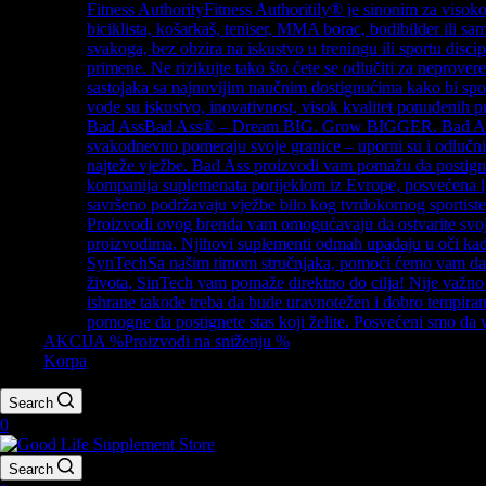
Fitness Authority
Fitness Authoritily® je sinonim za visoko
biciklista, košarkaš, teniser, MMA borac, bodibilder ili s
svakoga, bez obzira na iskustvo u treningu ili sportu disc
primene. Ne rizikujte tako što ćete se odlučiti za neprov
sastojaka sa najnovijim naučnim dostignućima kako bi spo
vode su iskustvo, inovativnost, visok kvalitet ponuđenih pr
Bad Ass
Bad Ass® – Dream BIG. Grow BIGGER. Bad Ass je br
svakodnevno pomeraju svoje granice – uporni su i odlučni
najteže vježbe. Bad Ass proizvodi vam pomažu da postigne
kompanija suplemenata porijeklom iz Evrope, posvećena lj
savršeno podržavaju vježbe bilo kog tvrdokornog sportiste. D
Proizvodi ovog brenda vam omogućavaju da ostvarite svoje
proizvodima. Njihovi suplementi odmah upadaju u oči kad
SynTech
Sa našim timom stručnjaka, pomoći ćemo vam da i
života, SinTech vam pomaže direktno do cilja! Nije važno k
ishrane takođe treba da bude uravnotežen i dobro tempiran.
pomogne da postignete stas koji želite. Posvećeni smo d
AKCIJA %
Proizvodi na sniženju %
Korpa
Search
0
Search