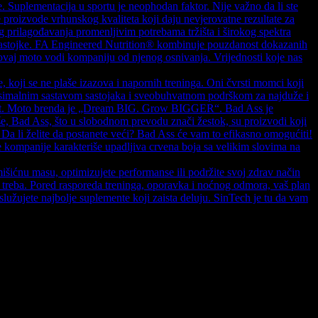
e. Suplementacija u sportu je neophodan faktor. Nije važno da li ste
e proizvode vrhunskog kvaliteta koji daju nevjerovatne rezultate za
og prilagođavanja promenljivim potrebama tržišta i širokog spektra
vne sastojke. FA Engineered Nutrition® kombinuje pouzdanost dokazanih
 ovaj moto vodi kompaniju od njenog osnivanja. Vrijednosti koje nas
oji se ne plaše izazova i napornih treninga. Oni čvrsti momci koji
maksimalnim sastavom sastojaka i sveobuhvatnom podrškom za najduže i
učnost. Moto brenda je „Dream BIG. Grow BIGGER“. Bad Ass je
še, Bad Ass, što u slobodnom prevodu znači žestok, su proizvodi koji
 Da li želite da postanete veći? Bad Ass će vam to efikasno omogućiti!
 kompanije karakteriše upadljiva crvena boja sa velikim slovima na
mišićnu masu, optimizujete performanse ili podržite svoj zdrav način
o treba. Pored rasporeda treninga, oporavka i noćnog odmora, vaš plan
služujete najbolje suplemente koji zaista deluju. SinTech je tu da vam