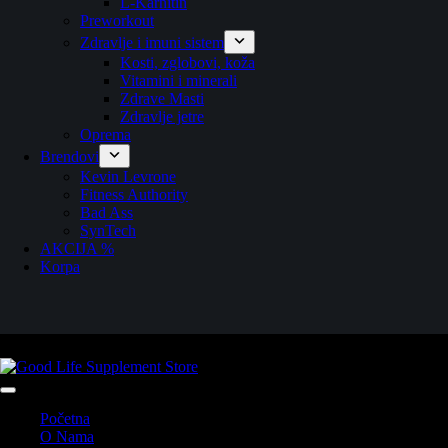
L-Karnitin
Preworkout
Zdravlje i imuni sistem
Kosti, zglobovi, koža
Vitamini i minerali
Zdrave Masti
Zdravlje jetre
Oprema
Brendovi
Kevin Levrone
Fitness Authority
Bad Ass
SynTech
AKCIJA %
Korpa
Početna
O Nama